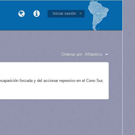
Iniciar sesión
Ordenar por:
Alfabético
aparición forzada y del accionar represivo en el Cono Sur,