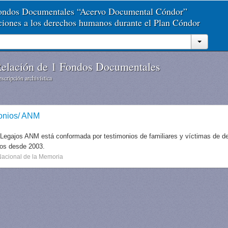
Fondos Documentales “Acervo Documental Cóndor”
aciones a los derechos humanos durante el Plan Cóndor
elación de 1 Fondos Documentales
scripción archivística
onios/ ANM
 Legajos ANM está conformada por testimonios de familiares y víctimas de des
dos desde 2003.
Nacional de la Memoria