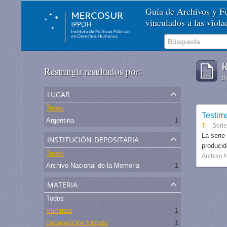
Guía de Archivos y 
vinculados a las viol
R
Restringir resultados por:
De
lugar
Todos
Testim
Argentina
1
T
Serie
institución depositaria
La serie
produci
Todos
Archivo 
Archivo Nacional de la Memoria
1
materia
Todos
Víctimas
1
Desaparición forzada
1