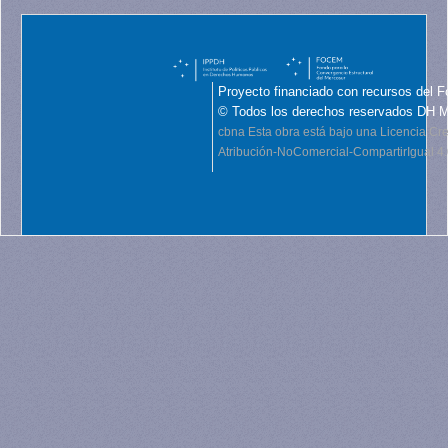
Proyecto financiado con recursos del F
© Todos los derechos reservados DH 
cbna
Esta obra está bajo una Licencia C
Atribución-NoComercial-CompartirIgual 4.0