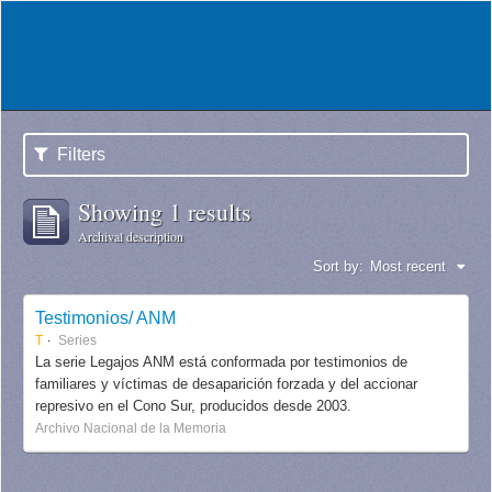
Filters
Showing 1 results
Archival description
Sort by:
Most recent
Testimonios/ ANM
T
Series
La serie Legajos ANM está conformada por testimonios de
familiares y víctimas de desaparición forzada y del accionar
represivo en el Cono Sur, producidos desde 2003.
Archivo Nacional de la Memoria