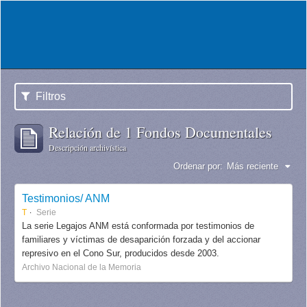
Filtros
Relación de 1 Fondos Documentales
Descripción archivística
Ordenar por:
Más reciente
Testimonios/ ANM
T
Serie
La serie Legajos ANM está conformada por testimonios de
familiares y víctimas de desaparición forzada y del accionar
represivo en el Cono Sur, producidos desde 2003.
Archivo Nacional de la Memoria