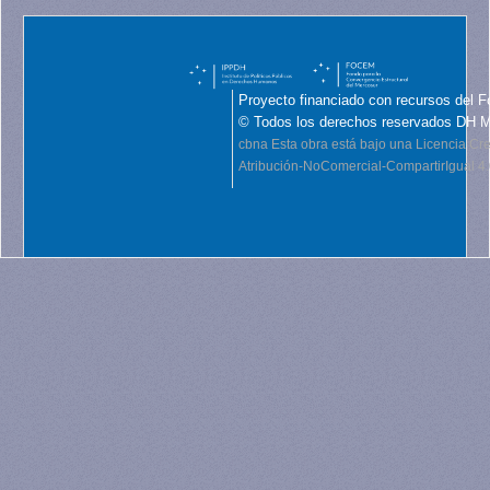
Proyecto financiado con recursos del F
© Todos los derechos reservados DH 
cbna
Esta obra está bajo una Licencia C
Atribución-NoComercial-CompartirIgual 4.0