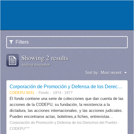
Filters
Showing 2 results
Archival description
Sort by:
Most recent
Corporación de Promoción y Defensa de los Derechos del Pueblo CODEPU
CODEPU 0031
Fonds
1974 - 1977
El fondo contiene una serie de colecciones que dan cuenta de las
acciones de la CODEPU, su fundación, la resistencia a la
dictadura, las acciones internacionales, y las acciones judiciales.
Pueden encontrarse actas, boletines,a fiches, entrevistas...
Corporación de Promoción y Defensa de los Derechos del Pueblo -
CODEPU***