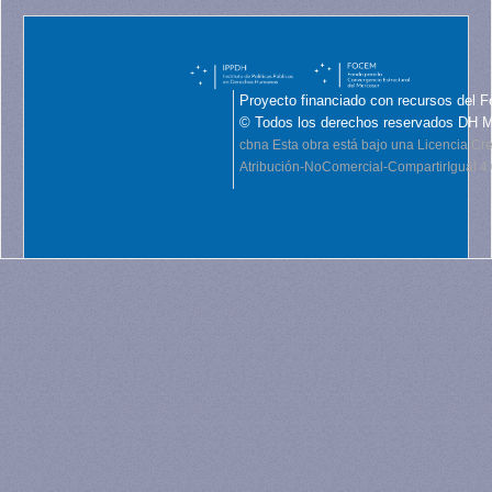
Proyecto financiado con recursos del F
© Todos los derechos reservados DH 
cbna
Esta obra está bajo una Licencia C
Atribución-NoComercial-CompartirIgual 4.0