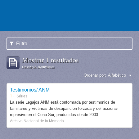
Filtro
Mostrar 1 resultados
Descrição arquivística
Ordenar por:
Alfabético
Testimonios/ ANM
T
Séries
La serie Legajos ANM está conformada por testimonios de
familiares y víctimas de desaparición forzada y del accionar
represivo en el Cono Sur, producidos desde 2003.
Archivo Nacional de la Memoria