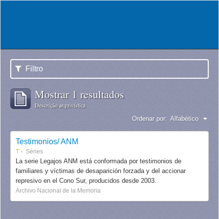
Filtro
Mostrar 1 resultados
Descrição arquivística
Ordenar por:
Alfabético
Testimonios/ ANM
T
Séries
La serie Legajos ANM está conformada por testimonios de
familiares y víctimas de desaparición forzada y del accionar
represivo en el Cono Sur, producidos desde 2003.
Archivo Nacional de la Memoria