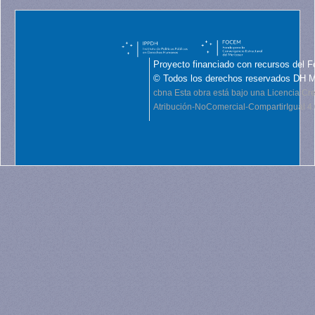
Proyecto financiado con recursos del F
© Todos los derechos reservados DH 
cbna
Esta obra está bajo una Licencia C
Atribución-NoComercial-CompartirIgual 4.0