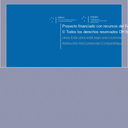
Proyecto financiado con recursos del F
© Todos los derechos reservados DH 
cbna
Esta obra está bajo una Licencia C
Atribución-NoComercial-CompartirIgual 4.0