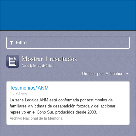
Filtro
Mostrar 1 resultados
Descrição arquivística
Ordenar por:
Alfabético
Testimonios/ ANM
T
Séries
La serie Legajos ANM está conformada por testimonios de
familiares y víctimas de desaparición forzada y del accionar
represivo en el Cono Sur, producidos desde 2003.
Archivo Nacional de la Memoria