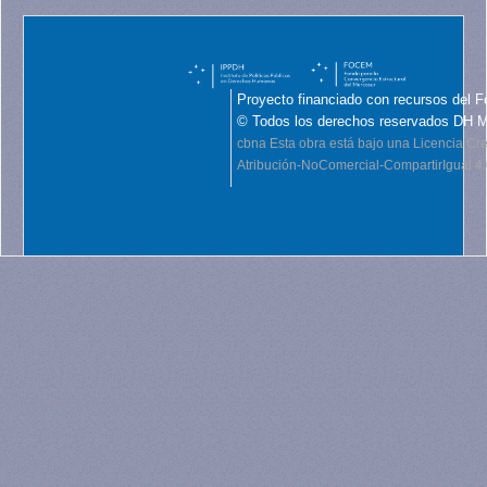
Proyecto financiado con recursos del F
© Todos los derechos reservados DH 
cbna
Esta obra está bajo una Licencia C
Atribución-NoComercial-CompartirIgual 4.0