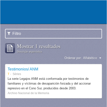
Filtro
Mostrar 1 resultados
Descrição arquivística
Ordenar por:
Alfabético
Testimonios/ ANM
T
Séries
La serie Legajos ANM está conformada por testimonios de
familiares y víctimas de desaparición forzada y del accionar
represivo en el Cono Sur, producidos desde 2003.
Archivo Nacional de la Memoria