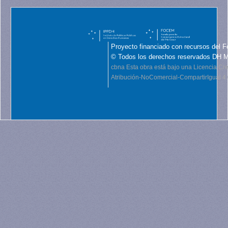
Proyecto financiado con recursos del F
© Todos los derechos reservados DH 
cbna
Esta obra está bajo una Licencia C
Atribución-NoComercial-CompartirIgual 4.0