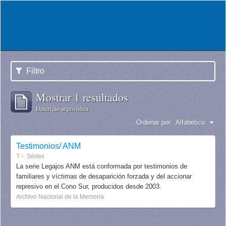
Filtro
Mostrar 1 resultados
Descrição arquivística
Ordenar por:
Alfabético
Testimonios/ ANM
T
Séries
La serie Legajos ANM está conformada por testimonios de
familiares y víctimas de desaparición forzada y del accionar
represivo en el Cono Sur, producidos desde 2003.
Archivo Nacional de la Memoria