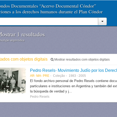
Fondos Documentales “Acervo Documental Cóndor”
aciones a los derechos humanos durante el Plan Cóndor
ostrar 1 resultados
scrição arquivística
ltados com objetos digitais
Mostrar resultados com objetos digitais
Pedro Resels- Movimiento Judío por los Der
AR- MA- PRE
Coleção
1983 - 2005
El fondo archivo personal de Pedro Resels contiene docu
particulares e instituciones en Argentina y también del e
la búsqueda de verdad y j...
Pedro Resels