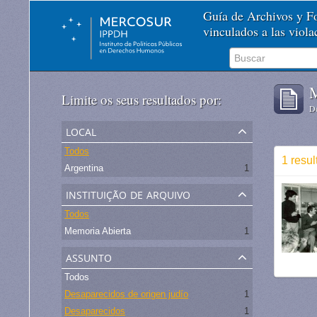
Guía de Archivos y 
vinculados a las viol
M
Limite os seus resultados por:
De
local
Todos
1 resu
Argentina
1
instituição de arquivo
Todos
Memoria Abierta
1
assunto
Todos
Desaparecidos de origen judío
1
Desaparecidos
1