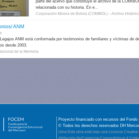
parte del acervo que constituye el archivo de la COMIB
relacionada con su historia. En e...
Corporación Minera de Bolivia (COMIBOL) – Archivo Histórico
onios/ ANM
es
 Legajos ANM está conformada por testimonios de familiares y víctimas de des
dos desde 2003.
Nacional de la Memoria
Proyecto financiado con recursos del Fondo 
© Todos los derechos reservados DH Merco
cbna
Esta obra está bajo una Licencia Creati
Atribución-NoComercial-CompartirIgual 4.0 Inte