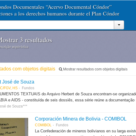
Fondos Documentales “Acervo Documental Cóndor”
aciones a los derechos humanos durante el Plan Cóndor
ostrar 3 resultados
scrição arquivística
ltados com objetos digitais
Mostrar resultados com objetos digitais
t José de Souza
C/FGV, HS
Fundos
MENTOS TEXTUAIS do Arquivo Herbert de Souza encontram-se organizados em
IA e AIDS - constituída de seis dossiês, essa série reúne a documentação re
José de Souza***
Corporación Minera de Bolivia - COMIBOL
COMIBOL
Fundos
La Confederación de mineros bolivianos en su larga exis