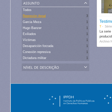
assunto
Todos
Represión ilegal
3
Testim
Garcia Meza
1
T
Séri
Hugo Banzer
1
La serie
Exiliados
1
produci
Víctimas
1
Archivo 
Desaparición forzada
1
Conexión represiva
1
Dictadura militar
1
nível de descrição