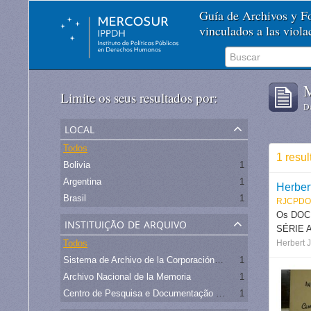
Guía de Archivos y 
vinculados a las viol
M
Limite os seus resultados por:
De
local
Todos
1 resu
Bolivia
1
Argentina
1
Herber
Brasil
1
RJCPDO
Os DOCU
instituição de arquivo
SÉRIE AB
Todos
Herbert 
Sistema de Archivo de la Corporación Minera de Bolivia
1
Archivo Nacional de la Memoria
1
Centro de Pesquisa e Documentação de História Contemporânea do Brasil CPDOC/FGV
1