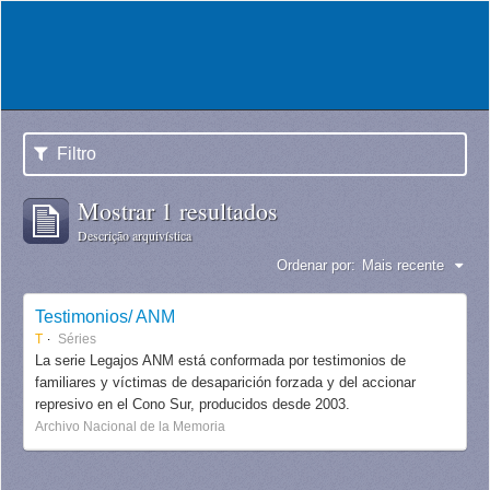
Filtro
Mostrar 1 resultados
Descrição arquivística
Ordenar por:
Mais recente
Testimonios/ ANM
T
Séries
La serie Legajos ANM está conformada por testimonios de
familiares y víctimas de desaparición forzada y del accionar
represivo en el Cono Sur, producidos desde 2003.
Archivo Nacional de la Memoria