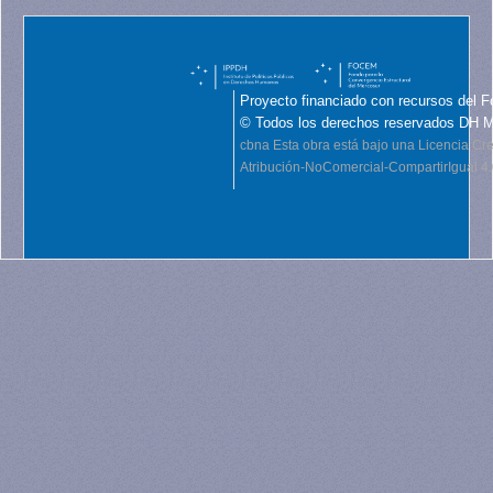
Proyecto financiado con recursos del F
© Todos los derechos reservados DH 
cbna
Esta obra está bajo una Licencia C
Atribución-NoComercial-CompartirIgual 4.0