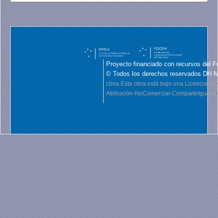
Proyecto financiado con recursos del F
© Todos los derechos reservados DH 
cbna
Esta obra está bajo una Licencia C
Atribución-NoComercial-CompartirIgual 4.0