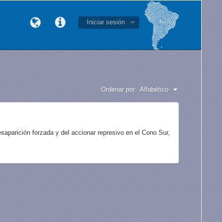
Iniciar sesión
Ordenar por:
Alfabético
aparición forzada y del accionar represivo en el Cono Sur,