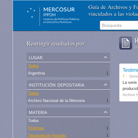
Guía de Archivos y 
vinculados a las viol
R
Restringir resultados por:
De
lugar
Todos
Testim
Argentina
1
T
Serie
institución depositaria
La serie
produci
Todos
Archivo 
Archivo Nacional de la Memoria
1
materia
Todos
Víctimas
1
Desaparición forzada
1