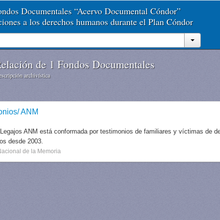
Fondos Documentales “Acervo Documental Cóndor”
aciones a los derechos humanos durante el Plan Cóndor
elación de 1 Fondos Documentales
scripción archivística
onios/ ANM
 Legajos ANM está conformada por testimonios de familiares y víctimas de des
dos desde 2003.
Nacional de la Memoria