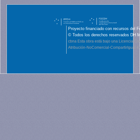
Proyecto financiado con recursos del F
© Todos los derechos reservados DH 
cbna
Esta obra está bajo una Licencia C
Atribución-NoComercial-CompartirIgual 4.0