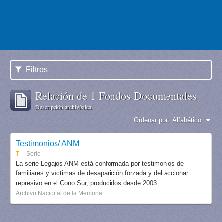
Filtros
Relación de 1 Fondos Documentales
Descripción archivística
Ordenar por:
Alfabético
Testimonios/ ANM
T
Serie
La serie Legajos ANM está conformada por testimonios de
familiares y víctimas de desaparición forzada y del accionar
represivo en el Cono Sur, producidos desde 2003.
Archivo Nacional de la Memoria