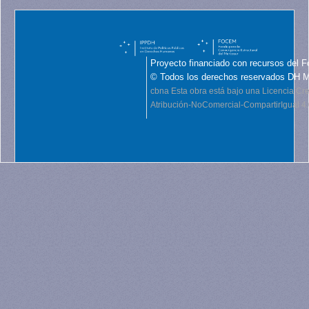
Proyecto financiado con recursos del F
© Todos los derechos reservados DH 
cbna
Esta obra está bajo una Licencia C
Atribución-NoComercial-CompartirIgual 4.0