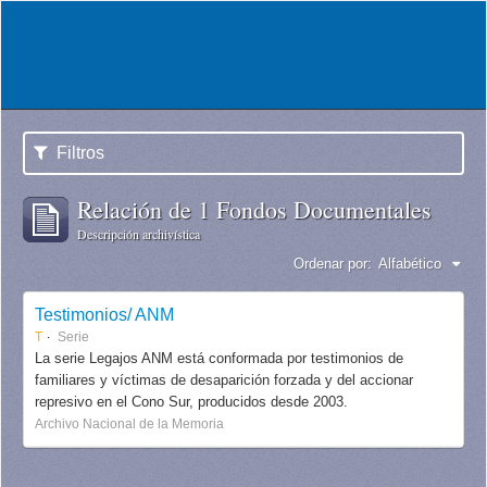
Filtros
Relación de 1 Fondos Documentales
Descripción archivística
Ordenar por:
Alfabético
Testimonios/ ANM
T
Serie
La serie Legajos ANM está conformada por testimonios de
familiares y víctimas de desaparición forzada y del accionar
represivo en el Cono Sur, producidos desde 2003.
Archivo Nacional de la Memoria