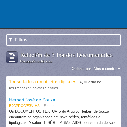
Filtros
Relación de 3 Fondos Documentales
Descripción archivística
Ordenar por:
Más reciente
1 resultados con objetos digitales
Muestra los
resultados con objetos digitales
Herbert José de Souza
RJCPDOC/FGV, HS
Fondo
Os DOCUMENTOS TEXTUAIS do Arquivo Herbert de Souza
encontram-se organizados em nove séries, temáticas e
tipológicas. A saber: 1. SÉRIE ABIA e AIDS - constituída de seis