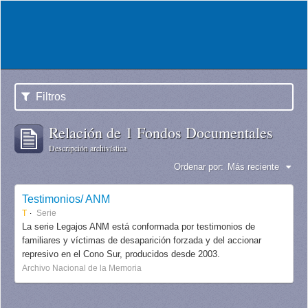
Filtros
Relación de 1 Fondos Documentales
Descripción archivística
Ordenar por:
Más reciente
Testimonios/ ANM
T
Serie
La serie Legajos ANM está conformada por testimonios de
familiares y víctimas de desaparición forzada y del accionar
represivo en el Cono Sur, producidos desde 2003.
Archivo Nacional de la Memoria