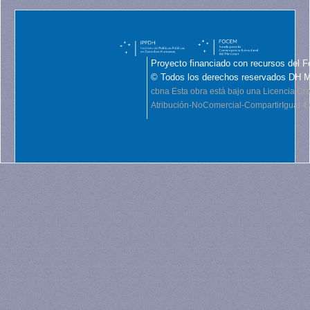
Proyecto financiado con recursos del F
© Todos los derechos reservados DH 
cbna
Esta obra está bajo una Licencia C
Atribución-NoComercial-CompartirIgual 4.0