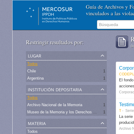
Guía de Archivos y 
vinculados a las viol
R
Restringir resultados por:
De
lugar
Todos
Corpor
Chile
1
CODEPU
Argentina
1
El fondo
acciones
institución depositaria
Corporac
Todos
Testim
Archivo Nacional de la Memoria
1
T
Serie
Museo de la Memoria y los Derechos Humanos - Chile
1
La serie
materia
produci
Archivo 
Todos