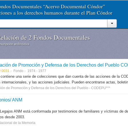
Fondos Documentales “Acervo Documental Cóndor”
aciones a los derechos humanos durante el Plan Cóndor
elación de 2 Fondos Documentales
scripción archivística
ación de Promoción y Defensa de los Derechos del Pueblo 
 0031
Fondo
1974 - 1977
 contiene una serie de colecciones que dan cuenta de las acciones de la CODE
 internacionales, y las acciones judiciales. Pueden encontrarse actas, boletin
ión de Promoción y Defensa de los Derechos del Pueblo - CODEPU***
onios/ ANM
 Legajos ANM está conformada por testimonios de familiares y víctimas de des
dos desde 2003.
Nacional de la Memoria