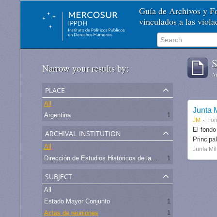
Guía de Archivos y 
vinculados a las viol
S
Narrow your results by:
Ar
place
All
Junta M
Argentina
1
JM
Fo
archival institution
El fondo
Principa
All
Junta Mil
Dirección de Estudios Históricos de la Fuerza Aérea
1
subject
All
Estado Mayor Conjunto
1
Actas de reuniones
1