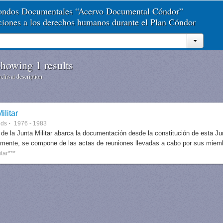
Fondos Documentales “Acervo Documental Cóndor”
aciones a los derechos humanos durante el Plan Cóndor
howing 1 results
chival description
ilitar
nds
1976 - 1983
 de la Junta Militar abarca la documentación desde la constitución de esta J
lmente, se compone de las actas de reuniones llevadas a cabo por sus miem
itar***