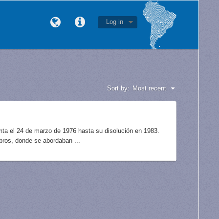
Log in
Sort by:
Most recent
unta el 24 de marzo de 1976 hasta su disolución en 1983.
bros, donde se abordaban ...