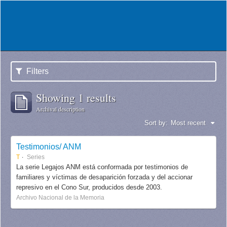
Filters
Showing 1 results
Archival description
Sort by:
Most recent
Testimonios/ ANM
T
Series
La serie Legajos ANM está conformada por testimonios de
familiares y víctimas de desaparición forzada y del accionar
represivo en el Cono Sur, producidos desde 2003.
Archivo Nacional de la Memoria