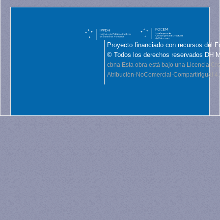
Proyecto financiado con recursos del F
© Todos los derechos reservados DH 
cbna
Esta obra está bajo una Licencia C
Atribución-NoComercial-CompartirIgual 4.0