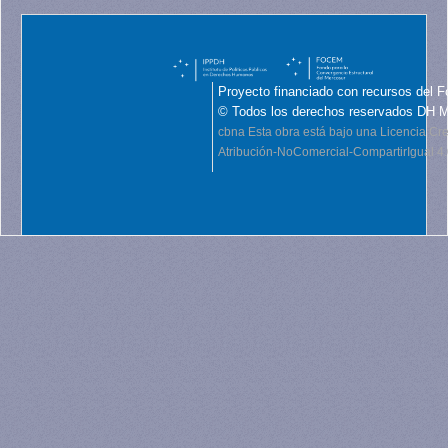
Proyecto financiado con recursos del F
© Todos los derechos reservados DH 
cbna
Esta obra está bajo una Licencia C
Atribución-NoComercial-CompartirIgual 4.0