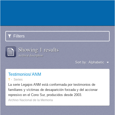
Filters
Showing 1 results
Archival description
Sort by:
Alphabetic
Testimonios/ ANM
T
Series
La serie Legajos ANM está conformada por testimonios de
familiares y víctimas de desaparición forzada y del accionar
represivo en el Cono Sur, producidos desde 2003.
Archivo Nacional de la Memoria