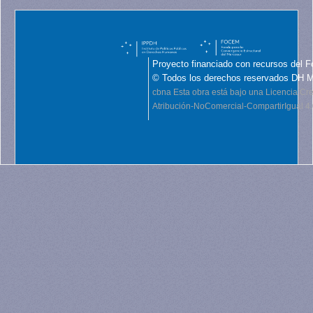
Proyecto financiado con recursos del F
© Todos los derechos reservados DH 
cbna
Esta obra está bajo una Licencia C
Atribución-NoComercial-CompartirIgual 4.0