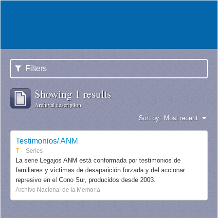
Filters
Showing 1 results
Archival description
Sort by:
Most recent
Testimonios/ ANM
T
Series
La serie Legajos ANM está conformada por testimonios de
familiares y víctimas de desaparición forzada y del accionar
represivo en el Cono Sur, producidos desde 2003.
Archivo Nacional de la Memoria