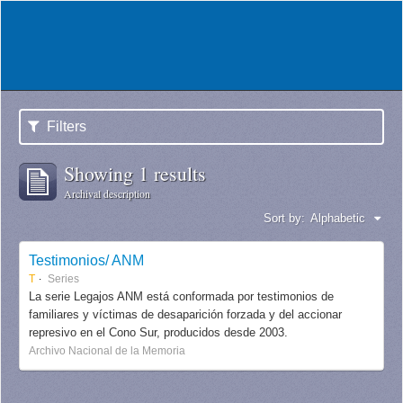
Filters
Showing 1 results
Archival description
Sort by:
Alphabetic
Testimonios/ ANM
T
Series
La serie Legajos ANM está conformada por testimonios de
familiares y víctimas de desaparición forzada y del accionar
represivo en el Cono Sur, producidos desde 2003.
Archivo Nacional de la Memoria