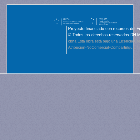
Proyecto financiado con recursos del F
© Todos los derechos reservados DH 
cbna
Esta obra está bajo una Licencia C
Atribución-NoComercial-CompartirIgual 4.0