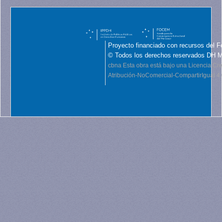
Proyecto financiado con recursos del F
© Todos los derechos reservados DH 
cbna
Esta obra está bajo una Licencia C
Atribución-NoComercial-CompartirIgual 4.0