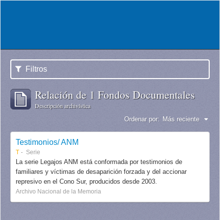
Filtros
Relación de 1 Fondos Documentales
Descripción archivística
Ordenar por:
Más reciente
Testimonios/ ANM
T
Serie
La serie Legajos ANM está conformada por testimonios de
familiares y víctimas de desaparición forzada y del accionar
represivo en el Cono Sur, producidos desde 2003.
Archivo Nacional de la Memoria