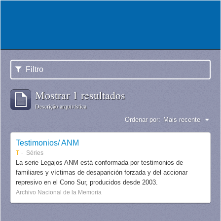
Filtro
Mostrar 1 resultados
Descrição arquivística
Ordenar por:
Mais recente
Testimonios/ ANM
T
Séries
La serie Legajos ANM está conformada por testimonios de
familiares y víctimas de desaparición forzada y del accionar
represivo en el Cono Sur, producidos desde 2003.
Archivo Nacional de la Memoria