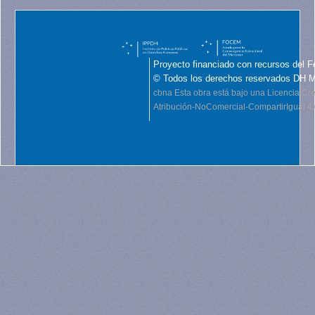
Proyecto financiado con recursos del F
© Todos los derechos reservados DH 
cbna
Esta obra está bajo una Licencia C
Atribución-NoComercial-CompartirIgual 4.0