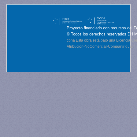
Proyecto financiado con recursos del F
© Todos los derechos reservados DH 
cbna
Esta obra está bajo una Licencia C
Atribución-NoComercial-CompartirIgual 4.0