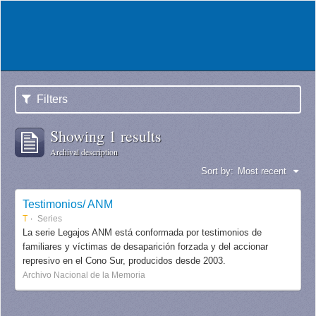
Filters
Showing 1 results
Archival description
Sort by:
Most recent
Testimonios/ ANM
T
Series
La serie Legajos ANM está conformada por testimonios de
familiares y víctimas de desaparición forzada y del accionar
represivo en el Cono Sur, producidos desde 2003.
Archivo Nacional de la Memoria