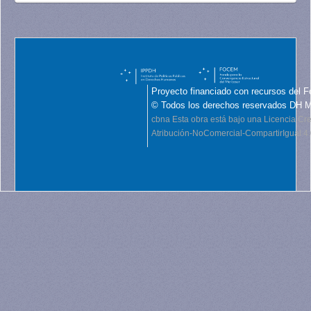
Proyecto financiado con recursos del F
© Todos los derechos reservados DH 
cbna
Esta obra está bajo una Licencia C
Atribución-NoComercial-CompartirIgual 4.0