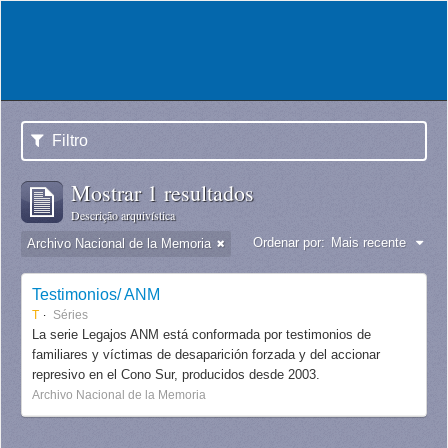
Filtro
Mostrar 1 resultados
Descrição arquivística
Ordenar por:
Mais recente
Archivo Nacional de la Memoria
Testimonios/ ANM
T
Séries
La serie Legajos ANM está conformada por testimonios de
familiares y víctimas de desaparición forzada y del accionar
represivo en el Cono Sur, producidos desde 2003.
Archivo Nacional de la Memoria