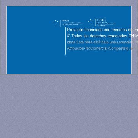
Proyecto financiado con recursos del F
© Todos los derechos reservados DH 
cbna
Esta obra está bajo una Licencia C
Atribución-NoComercial-CompartirIgual 4.0