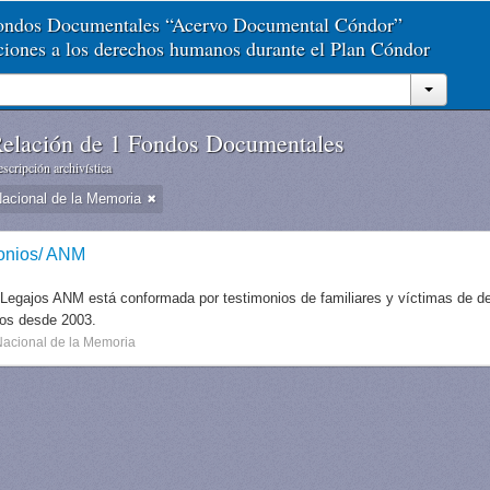
Fondos Documentales “Acervo Documental Cóndor”
aciones a los derechos humanos durante el Plan Cóndor
elación de 1 Fondos Documentales
scripción archivística
Nacional de la Memoria
onios/ ANM
 Legajos ANM está conformada por testimonios de familiares y víctimas de des
dos desde 2003.
Nacional de la Memoria