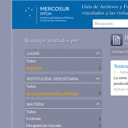
Guía de Archivos y 
vinculados a las viol
R
Restringir resultados por:
De
lugar
Archivo 
Todos
Testim
Argentina
1
T
Serie
institución depositaria
La serie
produci
Todos
Archivo 
Archivo Nacional de la Memoria
1
materia
Todos
Víctimas
1
Desaparición forzada
1