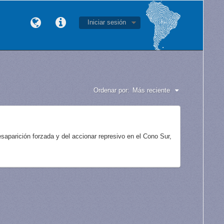
Iniciar sesión
Ordenar por:
Más reciente
aparición forzada y del accionar represivo en el Cono Sur,