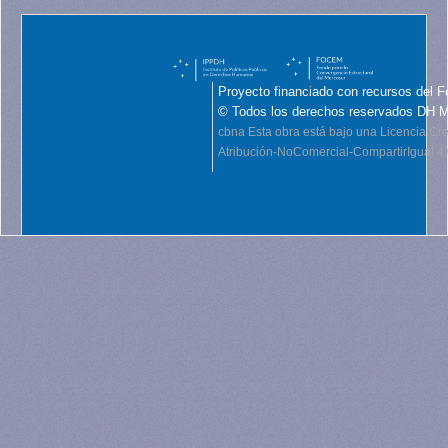
Proyecto financiado con recursos del F
© Todos los derechos reservados DH 
cbna
Esta obra está bajo una Licencia C
Atribución-NoComercial-CompartirIgual 4.0