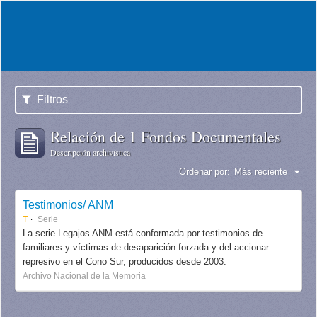
Filtros
Relación de 1 Fondos Documentales
Descripción archivística
Ordenar por:
Más reciente
Testimonios/ ANM
T
Serie
La serie Legajos ANM está conformada por testimonios de
familiares y víctimas de desaparición forzada y del accionar
represivo en el Cono Sur, producidos desde 2003.
Archivo Nacional de la Memoria