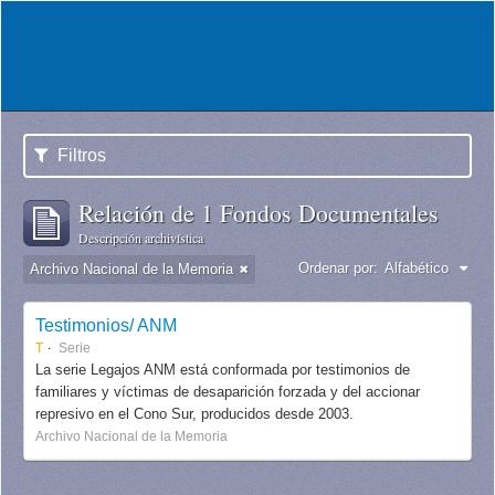
Filtros
Relación de 1 Fondos Documentales
Descripción archivística
Ordenar por:
Alfabético
Archivo Nacional de la Memoria
Testimonios/ ANM
T
Serie
La serie Legajos ANM está conformada por testimonios de
familiares y víctimas de desaparición forzada y del accionar
represivo en el Cono Sur, producidos desde 2003.
Archivo Nacional de la Memoria