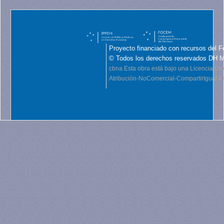
Proyecto financiado con recursos del F
© Todos los derechos reservados DH 
cbna
Esta obra está bajo una Licencia C
Atribución-NoComercial-CompartirIgual 4.0