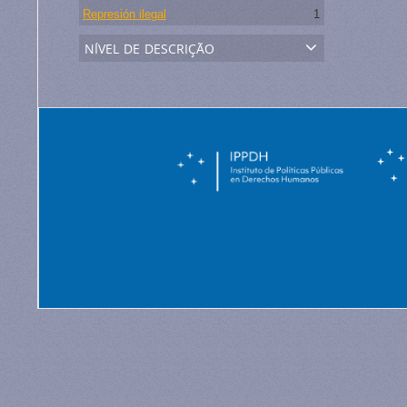
Represión ilegal
1
nível de descrição