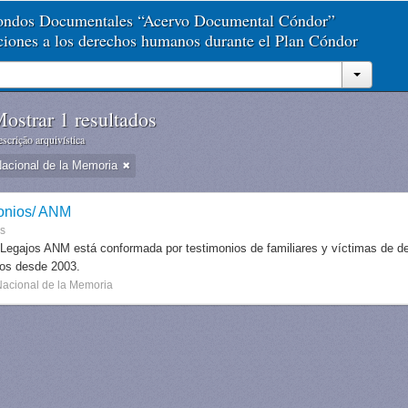
Fondos Documentales “Acervo Documental Cóndor”
aciones a los derechos humanos durante el Plan Cóndor
ostrar 1 resultados
scrição arquivística
Nacional de la Memoria
onios/ ANM
es
 Legajos ANM está conformada por testimonios de familiares y víctimas de des
dos desde 2003.
Nacional de la Memoria