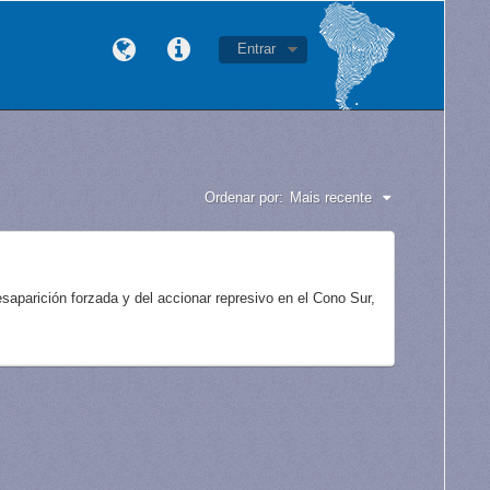
Entrar
Ordenar por:
Mais recente
aparición forzada y del accionar represivo en el Cono Sur,