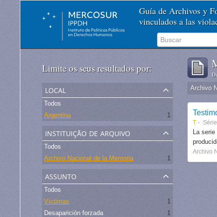
Guía de Archivos y 
vinculados a las viol
M
Limite os seus resultados por:
De
local
Archivo 
Todos
Testim
Argentina
1
T
Séri
instituição de arquivo
La serie
produci
Todos
Archivo 
Archivo Nacional de la Memoria
1
assunto
Todos
Víctimas
1
Desaparición forzada
1