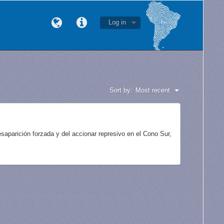
Log in
Sort by:
Most recent
aparición forzada y del accionar represivo en el Cono Sur,