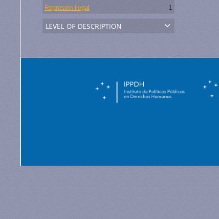
Represión ilegal
1
level of description