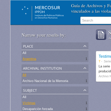
Guía de Archivos y 
vinculados a las viol
S
Narrow your results by:
Ar
place
All
Testim
Argentina
1
T
Seri
archival institution
La serie
produci
All
Archivo 
Archivo Nacional de la Memoria
1
subject
All
Víctimas
1
Desaparición forzada
1