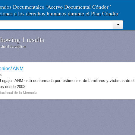
Fondos Documentales “Acervo Documental Cóndor”
aciones a los derechos humanos durante el Plan Cóndor
howing 1 results
chival description
onios/ ANM
es
 Legajos ANM está conformada por testimonios de familiares y víctimas de des
dos desde 2003.
Nacional de la Memoria