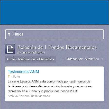
Filtros
Relación de 1 Fondos Documentales
Descripción archivística
Ordenar por:
Alfabético
Archivo Nacional de la Memoria
Testimonios/ ANM
T
Serie
La serie Legajos ANM está conformada por testimonios de
familiares y víctimas de desaparición forzada y del accionar
represivo en el Cono Sur, producidos desde 2003.
Archivo Nacional de la Memoria