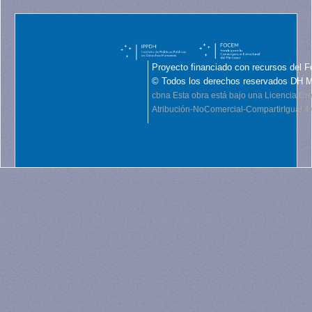
Proyecto financiado con recursos del F
© Todos los derechos reservados DH 
cbna
Esta obra está bajo una Licencia C
Atribución-NoComercial-CompartirIgual 4.0