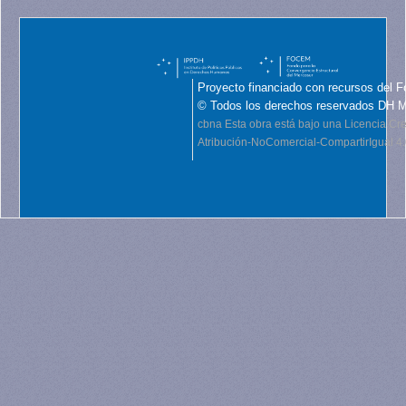
Proyecto financiado con recursos del F
© Todos los derechos reservados DH 
cbna
Esta obra está bajo una Licencia C
Atribución-NoComercial-CompartirIgual 4.0