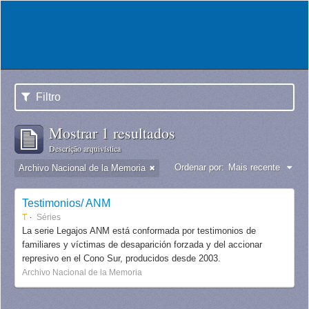
Filtro
Mostrar 1 resultados
Descrição arquivística
Ordenar por:
Mais recente
Archivo Nacional de la Memoria
Testimonios/ ANM
T
Séries
La serie Legajos ANM está conformada por testimonios de
familiares y víctimas de desaparición forzada y del accionar
represivo en el Cono Sur, producidos desde 2003.
Archivo Nacional de la Memoria