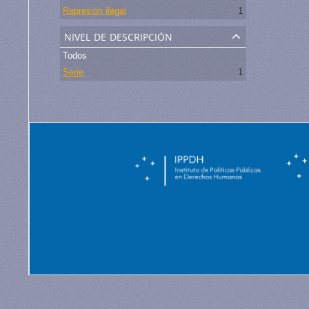
Represión ilegal
1
nivel de descripción
Todos
Serie
1