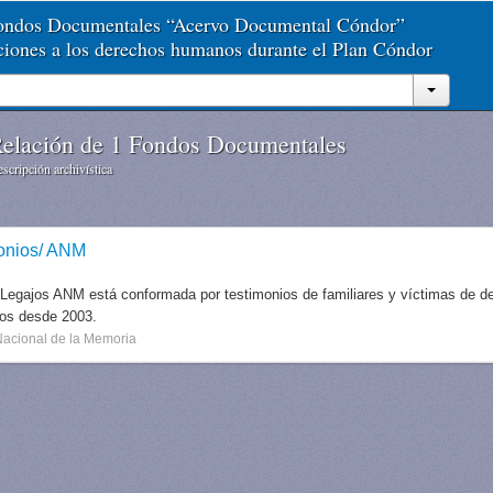
Fondos Documentales “Acervo Documental Cóndor”
aciones a los derechos humanos durante el Plan Cóndor
elación de 1 Fondos Documentales
scripción archivística
onios/ ANM
 Legajos ANM está conformada por testimonios de familiares y víctimas de des
dos desde 2003.
Nacional de la Memoria