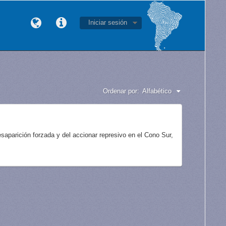
Iniciar sesión
Ordenar por:
Alfabético
aparición forzada y del accionar represivo en el Cono Sur,