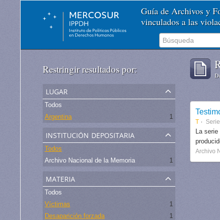
Guía de Archivos y 
vinculados a las viol
R
Restringir resultados por:
De
lugar
Todos
Testim
Argentina
1
T
Serie
institución depositaria
La serie
produci
Todos
Archivo 
Archivo Nacional de la Memoria
1
materia
Todos
Víctimas
1
Desaparición forzada
1