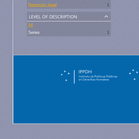
Represión ilegal
1
level of description
All
Series
1