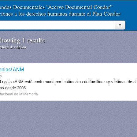
Fondos Documentales “Acervo Documental Cóndor”
aciones a los derechos humanos durante el Plan Cóndor
howing 1 results
chival description
onios/ ANM
es
 Legajos ANM está conformada por testimonios de familiares y víctimas de des
dos desde 2003.
Nacional de la Memoria