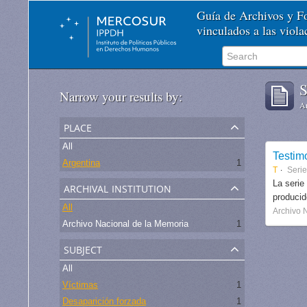
Guía de Archivos y 
vinculados a las viol
S
Narrow your results by:
Ar
place
All
Testim
Argentina
1
T
Seri
archival institution
La serie
produci
All
Archivo 
Archivo Nacional de la Memoria
1
subject
All
Víctimas
1
Desaparición forzada
1