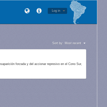
Log in
Sort by:
Most recent
aparición forzada y del accionar represivo en el Cono Sur,