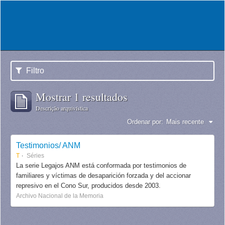
Filtro
Mostrar 1 resultados
Descrição arquivística
Ordenar por:
Mais recente
Testimonios/ ANM
T
Séries
La serie Legajos ANM está conformada por testimonios de
familiares y víctimas de desaparición forzada y del accionar
represivo en el Cono Sur, producidos desde 2003.
Archivo Nacional de la Memoria