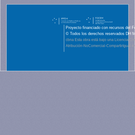
Proyecto financiado con recursos del F
© Todos los derechos reservados DH 
cbna
Esta obra está bajo una Licencia C
Atribución-NoComercial-CompartirIgual 4.0