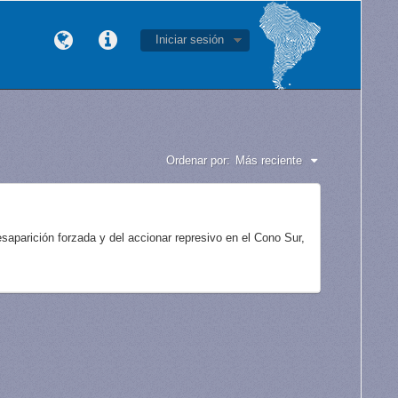
Iniciar sesión
Ordenar por:
Más reciente
aparición forzada y del accionar represivo en el Cono Sur,