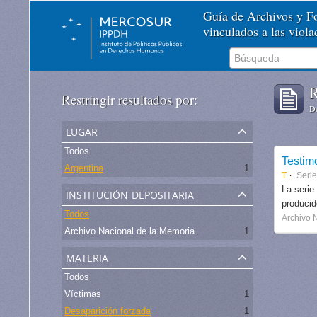
Guía de Archivos y 
vinculados a las viol
R
Restringir resultados por:
De
lugar
Todos
Testim
Argentina
1
T
Serie
institución depositaria
La serie
produci
Todos
Archivo 
Archivo Nacional de la Memoria
1
materia
Todos
Víctimas
1
Desaparición forzada
1