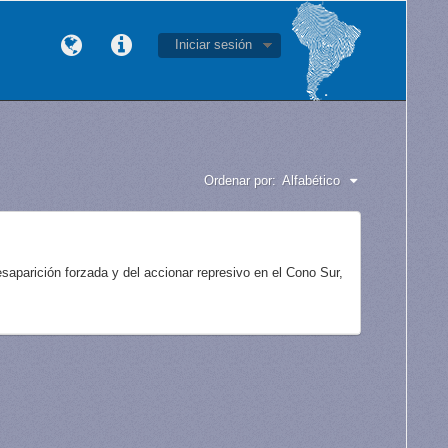
Iniciar sesión
Ordenar por:
Alfabético
aparición forzada y del accionar represivo en el Cono Sur,