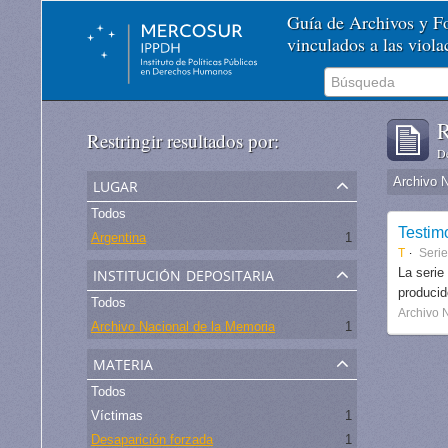
Guía de Archivos y 
vinculados a las viol
R
Restringir resultados por:
De
lugar
Archivo 
Todos
Testim
Argentina
1
T
Serie
institución depositaria
La serie
produci
Todos
Archivo 
Archivo Nacional de la Memoria
1
materia
Todos
Víctimas
1
Desaparición forzada
1