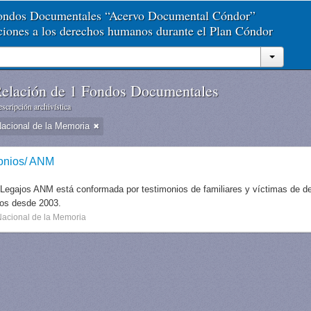
Fondos Documentales “Acervo Documental Cóndor”
aciones a los derechos humanos durante el Plan Cóndor
elación de 1 Fondos Documentales
scripción archivística
Nacional de la Memoria
onios/ ANM
 Legajos ANM está conformada por testimonios de familiares y víctimas de des
dos desde 2003.
Nacional de la Memoria