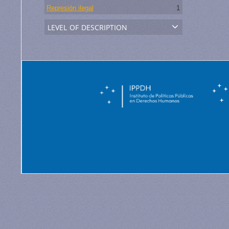
Represión ilegal
1
level of description