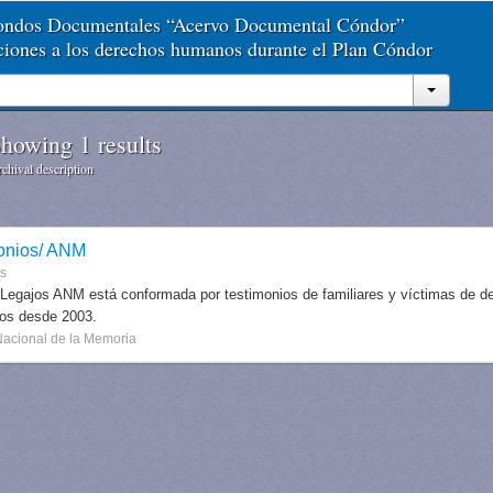
Fondos Documentales “Acervo Documental Cóndor”
aciones a los derechos humanos durante el Plan Cóndor
howing 1 results
chival description
onios/ ANM
es
 Legajos ANM está conformada por testimonios de familiares y víctimas de des
dos desde 2003.
Nacional de la Memoria