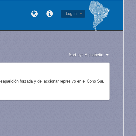
Log in
Sort by:
Alphabetic
aparición forzada y del accionar represivo en el Cono Sur,