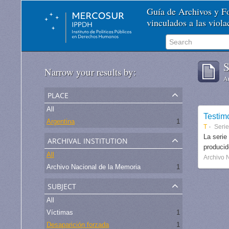
Guía de Archivos y 
vinculados a las viol
S
Narrow your results by:
Ar
place
All
Testim
Argentina
1
T
Seri
archival institution
La serie
produci
All
Archivo 
Archivo Nacional de la Memoria
1
subject
All
Víctimas
1
Desaparición forzada
1