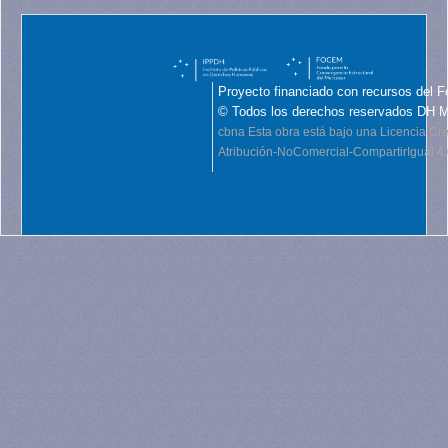
Proyecto financiado con recursos del F
© Todos los derechos reservados DH 
cbna
Esta obra está bajo una Licencia C
Atribución-NoComercial-CompartirIgual 4.0