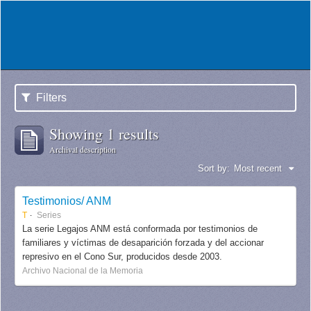
Filters
Showing 1 results
Archival description
Sort by:
Most recent
Testimonios/ ANM
T
Series
La serie Legajos ANM está conformada por testimonios de
familiares y víctimas de desaparición forzada y del accionar
represivo en el Cono Sur, producidos desde 2003.
Archivo Nacional de la Memoria