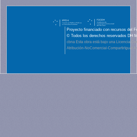
Proyecto financiado con recursos del F
© Todos los derechos reservados DH 
cbna
Esta obra está bajo una Licencia C
Atribución-NoComercial-CompartirIgual 4.0