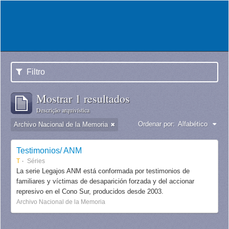
Filtro
Mostrar 1 resultados
Descrição arquivística
Ordenar por:
Alfabético
Archivo Nacional de la Memoria
Testimonios/ ANM
T
Séries
La serie Legajos ANM está conformada por testimonios de
familiares y víctimas de desaparición forzada y del accionar
represivo en el Cono Sur, producidos desde 2003.
Archivo Nacional de la Memoria