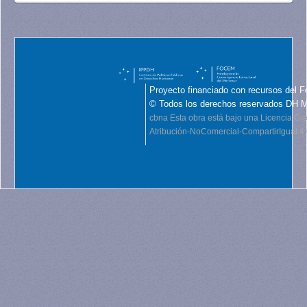
Proyecto financiado con recursos del F
© Todos los derechos reservados DH 
cbna
Esta obra está bajo una Licencia C
Atribución-NoComercial-CompartirIgual 4.0