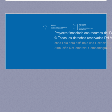
Proyecto financiado con recursos del F
© Todos los derechos reservados DH 
cbna
Esta obra está bajo una Licencia C
Atribución-NoComercial-CompartirIgual 4.0