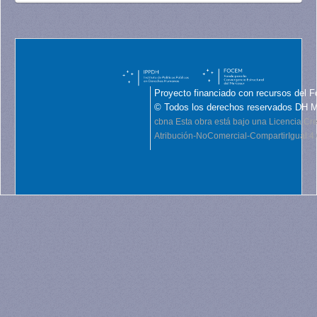
Proyecto financiado con recursos del F
© Todos los derechos reservados DH 
cbna
Esta obra está bajo una Licencia C
Atribución-NoComercial-CompartirIgual 4.0