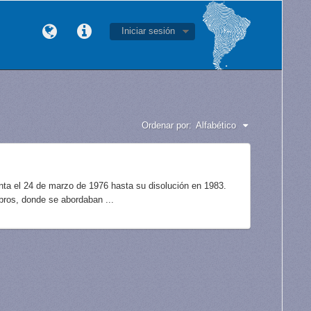
Iniciar sesión
Ordenar por:
Alfabético
unta el 24 de marzo de 1976 hasta su disolución en 1983.
bros, donde se abordaban ...