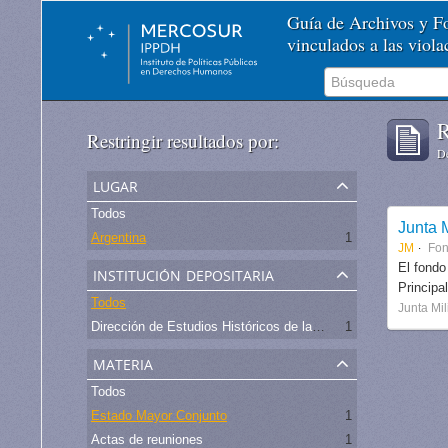
Guía de Archivos y 
vinculados a las viol
R
Restringir resultados por:
De
lugar
Todos
Junta M
Argentina
1
JM
Fo
institución depositaria
El fondo
Principa
Todos
Junta Mil
Dirección de Estudios Históricos de la Fuerza Aérea
1
materia
Todos
Estado Mayor Conjunto
1
Actas de reuniones
1