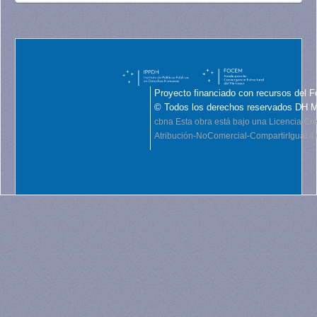
Proyecto financiado con recursos del F
© Todos los derechos reservados DH 
cbna
Esta obra está bajo una Licencia C
Atribución-NoComercial-CompartirIgual 4.0