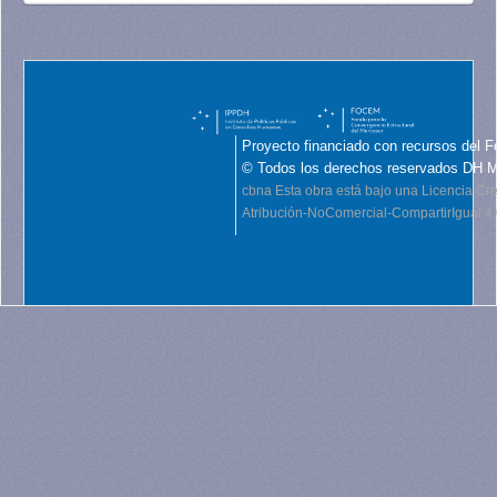
Proyecto financiado con recursos del F
© Todos los derechos reservados DH 
cbna
Esta obra está bajo una Licencia C
Atribución-NoComercial-CompartirIgual 4.0